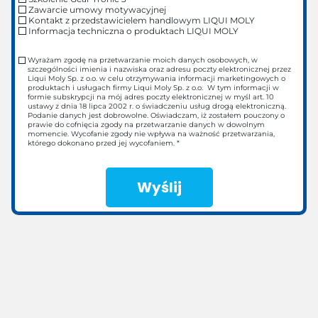
Zawarcie umowy motywacyjnej
Kontakt z przedstawicielem handlowym LIQUI MOLY
Informacja techniczna o produktach LIQUI MOLY
Wyrażam zgodę na przetwarzanie moich danych osobowych, w
szczególności imienia i nazwiska oraz adresu poczty elektronicznej przez
Liqui Moly Sp. z o.o. w celu otrzymywania informacji marketingowych o
produktach i usługach firmy Liqui Moly Sp. z o.o. W tym informacji w
formie subskrypcji na mój adres poczty elektronicznej w myśl art. 10
ustawy z dnia 18 lipca 2002 r. o świadczeniu usług drogą elektroniczną.
Podanie danych jest dobrowolne. Oświadczam, iż zostałem pouczony o
prawie do cofnięcia zgody na przetwarzanie danych w dowolnym
momencie. Wycofanie zgody nie wpływa na ważność przetwarzania,
którego dokonano przed jej wycofaniem. *
Wyślij