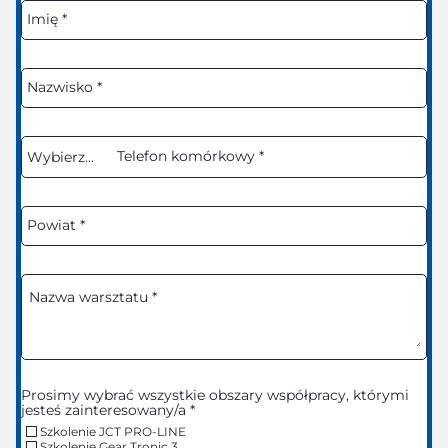
Imię
*
Nazwisko
*
Telefon
komórkowy
Wybierz...
mobile_phone-prefix
*
Powiat
*
Nazwa
warsztatu
*
Prosimy wybrać wszystkie obszary współpracy, którymi
jesteś zainteresowany/a *
Szkolenie JCT PRO-LINE
Szkolenie Gear Tronic 3