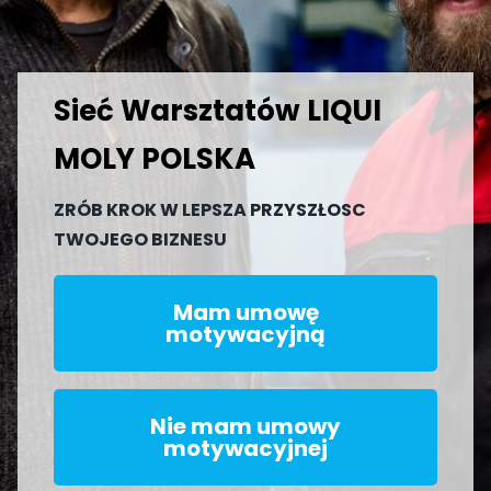
Sieć Warsztatów LIQUI 
MOLY POLSKA
ZRÓB KROK W LEPSZA PRZYSZŁOSC 
TWOJEGO BIZNESU
Mam umowę
motywacyjną
Nie mam umowy
motywacyjnej