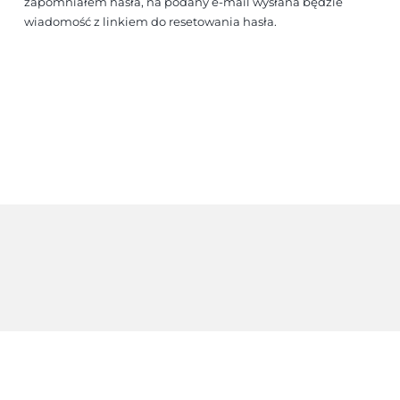
zapomniałem hasła, na podany e-mail wysłana będzie 
wiadomość z linkiem do resetowania hasła.