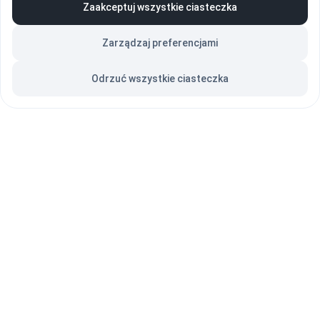
Zaakceptuj wszystkie ciasteczka
zyskujesz dostęp do:
Zarządzaj preferencjami
Odrzuć wszystkie ciasteczka
Wysokiej jakości olejów, dodatków i chemii 
warsztatowej
Wsparcia technicznego i tematycznych szkoleń